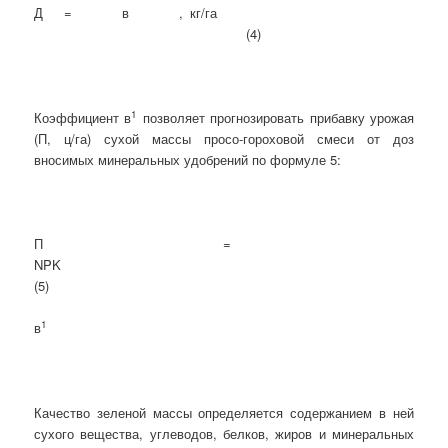
Д = в , кг/га
(4)
1
Коэффициент в
позволяет прогнозировать прибавку урожая
(П, ц/га) сухой массы просо-гороховой смеси от доз
вносимых минеральных удобрений по формуле 5:
П =
NPK
(5)
1
в
Качество зеленой массы определяется содержанием в ней
сухого вещества, углеводов, белков, жиров и минеральных