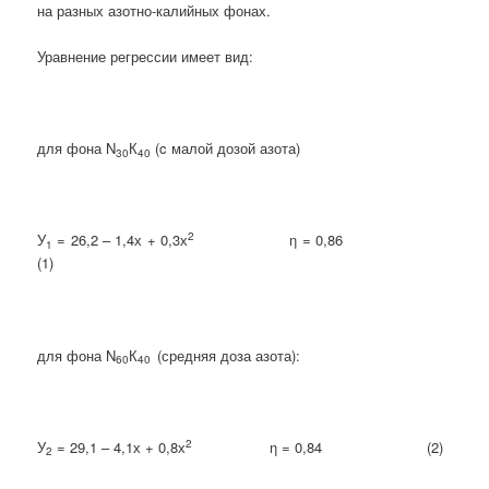
на разных азотно-калийных фонах.
Уравнение регрессии имеет вид:
для фона N
К
(c малой дозой азота)
30
40
2
У
= 26,2 – 1,4х + 0,3х
η = 0,86
1
(1)
для фона N
К
(средняя доза азота):
60
40
2
У
= 29,1 – 4,1х + 0,8х
η = 0,84 (2)
2