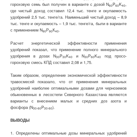
гороховую семь был получен в варианте с дозой N
P
K
,
60
60
40
где чистый доход составил 12,4 тыс. тенге и окупаемость
удобрений 2,5 тыс. тенге/га. Наименьший чистый доход – 8,9
тыс. тенге и окупаемость – 1,9 тыс. тенге/га, были в варианте
с применением N
Р
К
.
90
90
40
Расчет энергетической эффективности применения
удобрений показал, что применение полного минерального
удобрения в дозах N
P
K
и N
P
K
под просо-
30
30
40
30
60
40
гороховую смесь КПД составил 2,08 и 1,75.
Таким образом, определение экономической эффективности
травосмесей показало, что от применения минеральных
удобрений наиболее оптимальными дозами для черноземов
обыкновенных в лесостепи Северного Казахстана являются
варианты с внесением малых и средних доз азота и
фосфора (N
P
).
30-60
30-60
ВЫВОДЫ
1. Определены оптимальные дозы минеральных удобрений