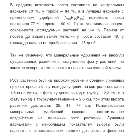
В среднем всхожесть проса составила на контрольном
варианте 70 %, у гороха – 84 %, а в лучшем варианте с
применением удобрений (N
Р
К
) всхожесть проса
60
60
40
составила 77 %, гороха – 90 %. Также увеличился процент
сохранности исследуемых растений на 3-4 %. Период от
посева до выметывания метелки у проса составил 49, у
гороха до начала плодообразования – 48 дней.
Так же отмечено, что минеральные удобрения не вносили
существенных различий в наступлении фаз у растений, но
заметно ускоряли темпы роста и нарастания зеленой массы.
Рост растений был на высоком уровне и средний линейный
прирост проса в фазу всходы-кущение на контроле составил
1,6 см в сутки, в фазу кущение-выход в трубку – 2,3 см, а в
фазу выход в трубку-выметывание – 2,0 см, при этом высота
растений достигала: 25, 41, 77 см. Использование
минеральных удобрений оказало положительное
воздействие на линейный рост растений. Лучшими
вариантами с наибольшим показателем высоты были
варианты с использованием средних доз азота и фосфора