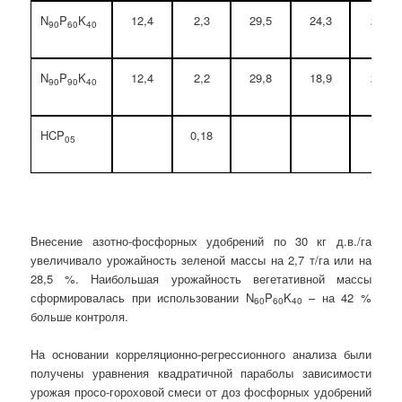
N
P
K
12,4
2,3
29,5
24,3
2,3
90
60
40
N
P
K
12,4
2,2
29,8
18,9
2,1
90
90
40
HCP
0,18
05
Внесение азотно-фосфорных удобрений по 30 кг д.в./га
увеличивало урожайность зеленой массы на 2,7 т/га или на
28,5 %. Наибольшая урожайность вегетативной массы
сформировалась при использовании N
P
K
– на 42 %
60
60
40
больше контроля.
На основании корреляционно-регрессионного анализа были
получены уравнения квадратичной параболы зависимости
урожая просо-гороховой смеси от доз фосфорных удобрений