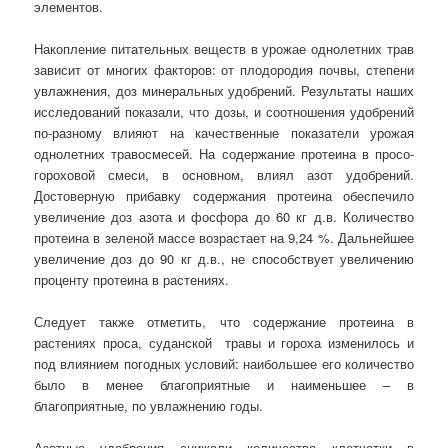
элементов.
Накопление питательных веществ в урожае однолетних трав
зависит от многих факторов: от плодородия почвы, степени
увлажнения, доз минеральных удобрений. Результаты наших
исследований показали, что дозы, и соотношения удобрений
по-разному влияют на качественные показатели урожая
однолетних травосмесей. На содержание протеина в просо-
гороховой смеси, в основном, влиял азот удобрений.
Достоверную прибавку содержания протеина обеспечило
увеличение доз азота и фосфора до 60 кг д.в. Количество
протеина в зеленой массе возрастает на 9,24 %. Дальнейшее
увеличение доз до 90 кг д.в., не способствует увеличению
проценту протеина в растениях.
Следует также отметить, что содержание протеина в
растениях проса, суданской травы и гороха изменилось и
под влиянием погодных условий: наибольшее его количество
было в менее благоприятные и наименьшее – в
благоприятные, по увлажнению годы.
Азотные удобрения снижали количество клетчатки в