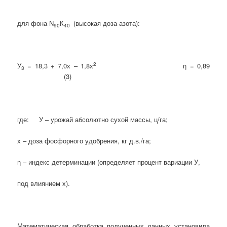
для фона N
К
(высокая доза азота):
90
40
2
У
= 18,3 + 7,0х – 1,8х
η = 0,89
3
(3)
где: У – урожай абсолютно сухой массы, ц/га;
х – доза фосфорного удобрения, кг д.в./га;
η – индекс детерминации (определяет процент вариации У,
под влиянием х).
Математическая обработка полученных данных установила