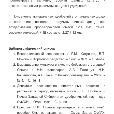
прогнозировать величину урожая данных культур и
соответственно им рассчитывать дозы удобрений.
4. Применение минеральных удобрений в оптимальных дозах
и сочетаниях позволяет получить чистый доход при
возделывании просо-гороховой смеси 12,4 тыс. тенге.
Биоэнергетический КПД составил 2,27-1,32 ед.
Библиографический список
Бобово-злаковый зерносенаж / Г.М. Хитринов, В.Т.
Мойсюк // Кормопроизводство. – 1996. – № 2. – С. 44-47.
Выращивание культуры в смеси с бобовыми в Западной
Сибири / Н.И. Кашеваров, А.А. Полищук, Н.Н.
Кашеварова, А.В. Бейч // Кормопроизводство. – 2002. –
№ 5. – С. 16-18.
Динамики соотношения питательных веществ в
растениях в период вегетации проса / Э.С. Проберж //
Почвы Западной Сибири и их удобрения: сб. науч. тр. /
ОмСХИ. – Омск, 1991.– С. 60-63.
Ермохин Ю.И. Основы прикладной агрохимии: учеб.
пособие; Ом. гос. аграр. ун-т. – Омск: Изд-во ОмГАУ,