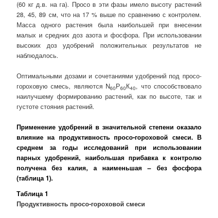
(60 кг д.в. на га). Просо в эти фазы имело высоту растений
28, 45, 89 см, что на 17 % выше по сравнению с контролем.
Масса одного растения была наибольшей при внесении
малых и средних доз азота и фосфора. При использовании
высоких доз удобрений положительных результатов не
наблюдалось.
Оптимальными дозами и сочетаниями удобрений под просо-
гороховую смесь, являются N
Р
К
, что способствовало
60
60
40
наилучшему формированию растений, как по высоте, так и
густоте стояния растений.
Применение удобрений в значительной степени оказало
влияние на продуктивность просо-гороховой смеси. В
среднем за годы исследований при использовании
парных удобрений, наибольшая прибавка к контролю
получена без калия, а наименьшая – без фосфора
(таблица 1).
Таблица 1
Продуктивность просо-гороховой смеси