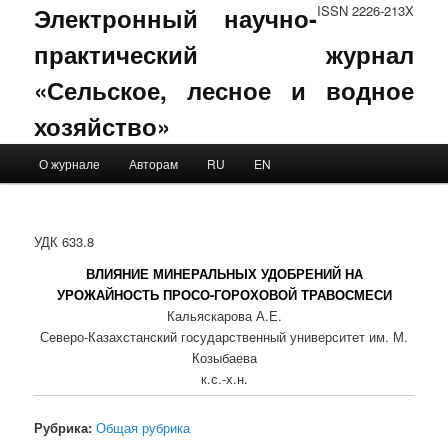
Электронный научно-
ISSN 2226-213X
практический журнал
«Сельское, лесное и водное
хозяйство»
Main menu
О журнале
Авторам
RU
EN
Skip to primary content
Skip to secondary content
УДК 633.8
ВЛИЯНИЕ МИНЕРАЛЬНЫХ УДОБРЕНИЙ НА
УРОЖАЙНОСТЬ ПРОСО-ГОРОХОВОЙ ТРАВОСМЕСИ
Кальяскарова А.Е.
Северо-Казахстанский государственный университет им. М.
Козыбаева
к.с.-х.н.
Рубрика:
Общая рубрика