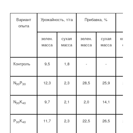
Вариант
Урожайность, т/га
Прибавка, %
Вых
опыта
зелен.
сухая
зелен.
сухая
корм.
масса
масса
масса
масса
ед.
Контроль
9,5
1,8
-
-
1,6
N
P
12,3
2,3
28,5
25,9
2,1
30
30
N
K
9,7
2,1
2,0
14,1
1,9
30
40
P
K
11,7
2,3
22,5
26,5
2,1
30
40