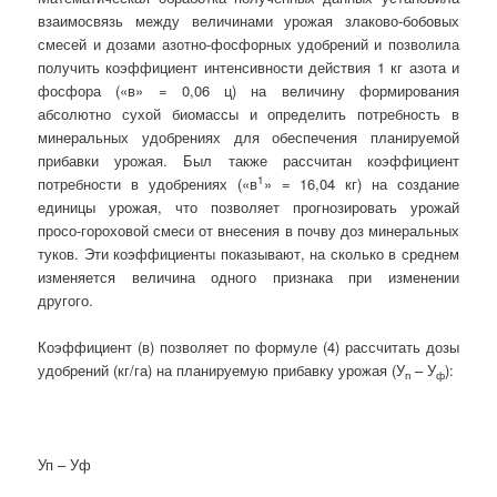
взаимосвязь между величинами урожая злаково-бобовых
смесей и дозами азотно-фосфорных удобрений и позволила
получить коэффициент интенсивности действия 1 кг азота и
фосфора («в» = 0,06 ц) на величину формирования
абсолютно сухой биомассы и определить потребность в
минеральных удобрениях для обеспечения планируемой
прибавки урожая. Был также рассчитан коэффициент
1
потребности в удобрениях («в
» = 16,04 кг) на создание
единицы урожая, что позволяет прогнозировать урожай
просо-гороховой смеси от внесения в почву доз минеральных
туков. Эти коэффициенты показывают, на сколько в среднем
изменяется величина одного признака при изменении
другого.
Коэффициент (в) позволяет по формуле (4) рассчитать дозы
удобрений (кг/га) на планируемую прибавку урожая (У
– У
):
п
ф
Уп – Уф