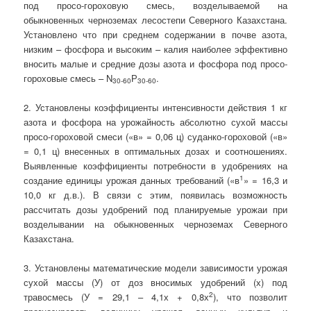
под просо-гороховую смесь, возделываемой на
обыкновенных черноземах лесостепи Северного Казахстана.
Установлено что при среднем содержании в почве азота,
низким – фосфора и высоким – калия наиболее эффективно
вносить малые и средние дозы азота и фосфора под просо-
гороховые смесь – N
Р
.
30‑60
30‑60
2. Установлены коэффициенты интенсивности действия 1 кг
азота и фосфора на урожайность абсолютно сухой массы
просо-гороховой смеси («в» = 0,06 ц) суданко-гороховой («в»
= 0,1 ц) внесенных в оптимальных дозах и соотношениях.
Выявленные коэффициенты потребности в удобрениях на
1
создание единицы урожая данных требований («в
» = 16,3 и
10,0 кг д.в.). В связи с этим, появилась возможность
рассчитать дозы удобрений под планируемые урожаи при
возделывании на обыкновенных черноземах Северного
Казахстана.
3. Установлены математические модели зависимости урожая
сухой массы (У) от доз вносимых удобрений (х) под
2
травосмесь (У = 29,1 – 4,1х + 0,8х
), что позволит