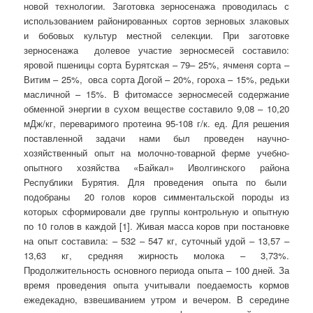
новой технологии. Заготовка зерносенажа проводилась с
использованием районированных сортов зерновых злаковых
и бобовых культур местной селекции. При заготовке
зерносенажа долевое участие зерносмесей составило:
яровой пшеницы сорта Бурятская – 79– 25%, ячменя сорта –
Витим – 25%, овса сорта Догой – 20%, гороха – 15%, редьки
масличной – 15%. В фитомассе зерносмесей содержание
обменной энергии в сухом веществе составило 9,08 – 10,20
мДж/кг, переваримого протеина 95-108 г/к. ед. Для решения
поставленной задачи нами был проведен научно-
хозяйственный опыт на молочно-товарной ферме учебно-
опытного хозяйства «Байкал» Иволгинского района
Республики Бурятия. Для проведения опыта по были
подобраны 20 голов коров симментальской породы из
которых сформировали две группы контрольную и опытную
по 10 голов в каждой [1]. Живая масса коров при постановке
на опыт составила: – 532 – 547 кг, суточный удой – 13,57 –
13,63 кг, средняя жирность молока – 3,73%.
Продолжительность основного периода опыта – 100 дней. За
время проведения опыта учитывали поедаемость кормов
ежедекадно, взвешиванием утром и вечером. В середине