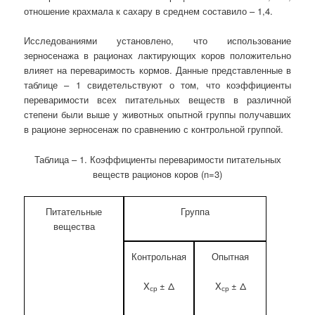
отношение крахмала к сахару в среднем составило – 1,4.
Исследованиями установлено, что использование
зерносенажа в рационах лактирующих коров положительно
влияет на переваримость кормов. Данные представленные в
таблице – 1 свидетельствуют о том, что коэффициенты
переваримости всех питательных веществ в различной
степени были выше у животных опытной группы получавших
в рационе зерносенаж по сравнению с контрольной группой.
Таблица – 1. Коэффициенты переваримости питательных
веществ рационов коров (n=3)
Питательные
Группа
вещества
Контрольная
Опытная
X
± Δ
X
± Δ
ср
ср