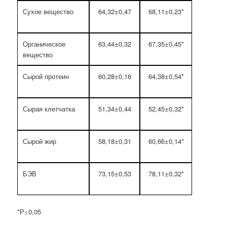
Сухое вещество
64,32±0,47
68,11±0,23*
Органическое
63,44±0,32
67,35±0,45*
вещество
Сырой протеин
60,28±0,16
64,38±0,54*
Сырая клетчатка
51,34±0,44
52,45±0,32*
Сырой жир
58,18±0,31
60,66±0,14*
БЭВ
73,15±0,53
78,11±0,32*
*Р<0,05