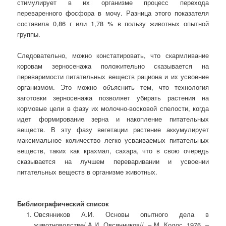
стимулирует в их организме процесс перехода
переваренного фосфора в мочу. Разница этого показателя
составила 0,86 г или 1,78 % в пользу животных опытной
группы.
Следовательно, можно констатировать, что скармливание
коровам зерносенажа положительно сказывается на
переваримости питательных веществ рациона и их усвоение
организмом. Это можно объяснить тем, что технология
заготовки зерносенажа позволяет убирать растения на
кормовые цели в фазу их молочно-восковой спелости, когда
идет формирование зерна и накопление питательных
веществ. В эту фазу вегетации растение аккумулирует
максимальное количество легко усваиваемых питательных
веществ, таких как крахмал, сахара, что в свою очередь
сказывается на лучшем переваривании и усвоении
питательных веществ в организме животных.
Библиографический список
Овсянников А.И. Основы опытного дела в
животноводстве/ А.И. Овсянников//. – М. Колос, 1976. –