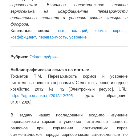
зерносенажем. Выявлено положительное влияние
зерносенажа на коэффициенты переваримости
питательных веществ и усвоения азота, кальция и
фосфора.
Ключевые слова:
азот
,
кальций
,
корма
,
коровы
,
коэффициент
,
переваримость
,
усвоение
Рубрика:
Общая рубрика
Библиографическая ссылка на статью:
Тохметов Т.М. Переваримость кормов и усвоение
питательных веществ коровами // Сельское, лесное и водное
хозяйство. 2012. № 12 [Электронный ресурс]. URL:
https://agro.snauka.ru/2012/12/795
(дата обращения:
31.07.2026).
В задачу наших исследований входило изучение
переваримости кормов и усвоение питательных веществ
рационов при кормлении лактирующих коров
симментальской породы зерносенажем заготовленным по