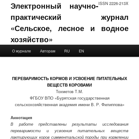
Электронный научно-
ISSN 2226-213X
практический журнал
«Сельское, лесное и водное
хозяйство»
Main menu
О журнале
Авторам
RU
EN
Skip to primary content
Skip to secondary content
ПЕРЕВАРИМОСТЬ КОРМОВ И УСВОЕНИЕ ПИТАТЕЛЬНЫХ
ВЕЩЕСТВ КОРОВАМИ
Тохметов Т.М.
ФГБОУ ВПО «Бурятская государственная
сельскохозяйственная академия имени В. Р. Филиппова»
Аннотация
В работе представлены результаты исследования
переваримости и усвоения питательных веществ
лактирующих коров симментальской породы при кормлении