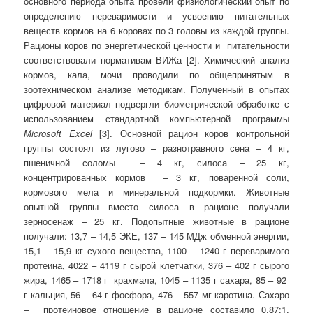
основного периода опыта провели физиологический опыт по
определению переваримости и усвоению питательных
веществ кормов на 6 коровах по 3 головы из каждой группы.
Рационы коров по энергетической ценности и питательности
соответствовали нормативам ВИЖа [2]. Химический анализ
кормов, кала, мочи проводили по общепринятым в
зоотехническом анализе методикам. Полученный в опытах
цифровой материал подвергли биометрической обработке с
использованием стандартной компьютерной программы
Microsoft
Excel
[3]. Основной рацион коров контрольной
группы состоял из лугово – разнотравного сена – 4 кг,
пшеничной соломы – 4 кг, силоса – 25 кг,
концентрированных кормов – 3 кг, поваренной соли,
кормового мела и минеральной подкормки. Животные
опытной группы вместо силоса в рационе получали
зерносенаж – 25 кг. Подопытные животные в рационе
получали: 13,7 – 14,5 ЭКЕ, 137 – 145 МДж обменной энергии,
15,1 – 15,9 кг сухого вещества, 1100 – 1240 г переваримого
протеина, 4022 – 4119 г сырой клетчатки, 376 – 402 г сырого
жира, 1465 – 1718 г крахмала, 1045 – 1135 г сахара, 85 – 92
г кальция, 56 – 64 г фосфора, 476 – 557 мг каротина. Сахаро
– протеиновое отношение в рационе составило 0,87:1,