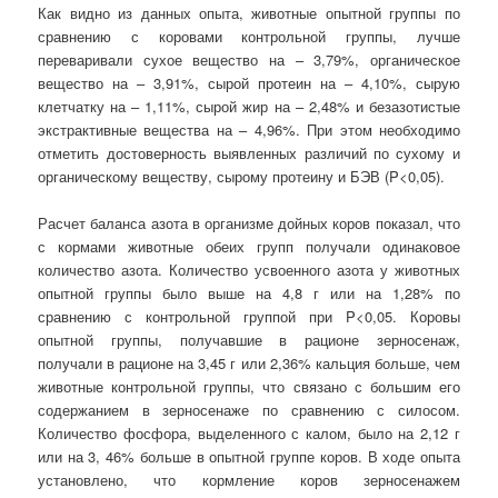
Как видно из данных опыта, животные опытной группы по
сравнению с коровами контрольной группы, лучше
переваривали сухое вещество на – 3,79%, органическое
вещество на – 3,91%, сырой протеин на – 4,10%, сырую
клетчатку на – 1,11%, сырой жир на – 2,48% и безазотистые
экстрактивные вещества на – 4,96%. При этом необходимо
отметить достоверность выявленных различий по сухому и
органическому веществу, сырому протеину и БЭВ (P<0,05).
Расчет баланса азота в организме дойных коров показал, что
с кормами животные обеих групп получали одинаковое
количество азота. Количество усвоенного азота у животных
опытной группы было выше на 4,8 г или на 1,28% по
сравнению с контрольной группой при P<0,05. Коровы
опытной группы, получавшие в рационе зерносенаж,
получали в рационе на 3,45 г или 2,36% кальция больше, чем
животные контрольной группы, что связано с большим его
содержанием в зерносенаже по сравнению с силосом.
Количество фосфора, выделенного с калом, было на 2,12 г
или на 3, 46% больше в опытной группе коров. В ходе опыта
установлено, что кормление коров зерносенажем