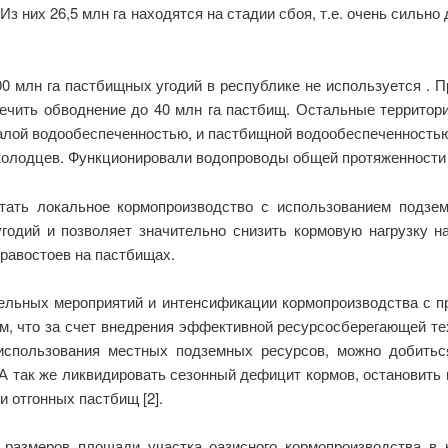
Из них 26,5 млн га находятся на стадии сбоя, т.е. очень сильн
00 млн га пастбищных угодий в республике не используется . П
печить обводнение до 40 млн га пастбищ. Остальные территор
лой водообеспеченностью, и пастбищной водообеспеченностью, 
колодцев. Функционировали водопроводы общей протяженности 12
ать локальное кормопроизводство с использованием подзем
годий и позволяет значительно снизить кормовую нагрузку 
равостоев на пастбищах.
льных мероприятий и интенсификации кормопроизводства с 
м, что за счет внедрения эффективной ресурсосберегающей те
 использования местных подземных ресурсов, можно добитьс
А так же ликвидировать сезонный дефицит кормов, остановить
 отгонных пастбищ [2].
размеров площади участка оазисного кормопроизводства в 