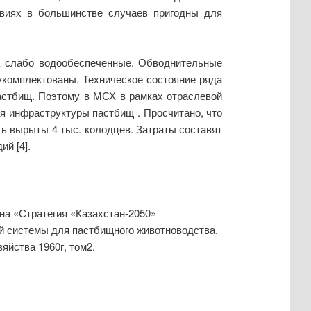
овиях в большинстве случаев пригодны для
а слабо водообеспеченные. Обводнительные
укомплектованы. Техническое состояние ряда
пастбищ. Поэтому в МСХ в рамках отраслевой
я инфраструктуры пастбищ . Просчитано, что
ть вырыты 4 тыс. колодцев. Затраты составят
й [4].
на «Стратегия «Казахстан-2050»
ой системы для пастбищного животноводства.
яйства 1960г, том2.