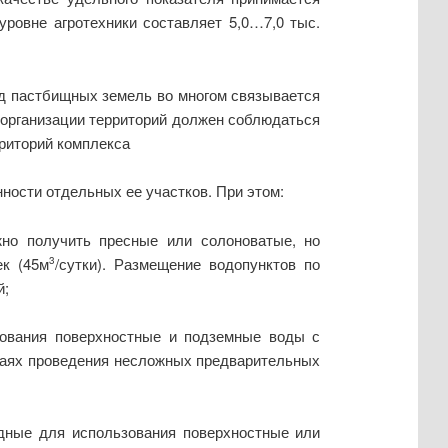
уровне агротехники составляет 5,0…7,0 тыс.
од пастбищных земель во многом связывается
е организации территорий должен соблюдаться
риторий комплекса
ности отдельных ее участков. При этом:
жно получить пресные или солоноватые, но
ек (45м
/сутки). Размещение водопунктов по
3
й;
зования поверхностные и подземные воды с
учаях проведения несложных предварительных
одные для использования поверхностные или