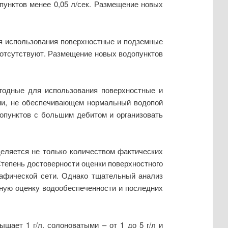
опунктов менее 0,05 л/сек. Размещение новых
я использования поверхностные и подземные
и отсутствуют. Размещение новых водопунктов
игодные для использования поверхностные и
нии, не обеспечивающем нормальный водопой
опунктов с большим дебитом и организовать
деляется не только количеством фактических
Степень достоверности оценки поверхностного
рафической сети. Однако тщательный анализ
вную оценку водообеспеченности и последних
шает 1 г/л, солоноватыми – от 1 до 5 г/л и