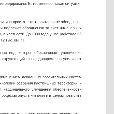
о деградированы. Естественноо такая ситуация
ричина проста- эти территории не обводнены.
ии подлежат обводнению за счет инженерных
в частности. До 1990 года у нас работало 35
 тыс. км [1].
ных вод, которое обеспечивает увеличение
на окружающий фон, одновременно усиливает
применением локальных оросительных систем
хнологии освоения пастбищных территорий, и
я кардинального улучшения обеспеченности
 процессы опустынивания и в целом повысить
качестве удельного показателя принимается