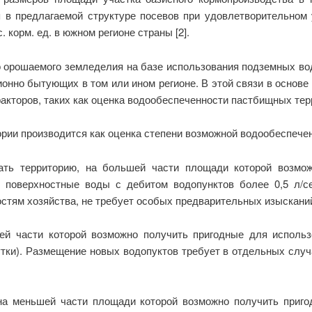
я в предлагаемой структуре посевов при удовлетворительном 
 корм. ед. в южном регионе страны [2].
о орошаемого земледелия на базе использования подземных в
онно бытующих в том или ином регионе. В этой связи в основ
акторов, таких как оценка водообеспеченности пастбищных тер
ии производится как оценка степени возможной водообеспечен
ать территорию, на большей части площади которой возмо
 поверхностные воды с дебитом водопунктов более 0,5 л/с
стям хозяйства, не требует особых предварительных изыскани
шей части которой возможно получить пригодные для исполь
утки). Размещение новых водопуктов требует в отдельных сл
на меньшей части площади которой возможно получить приг