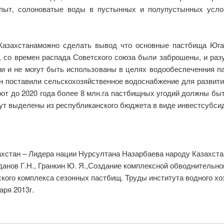
опыт, солоноватые воды в пустынных и полупустынных усл
Казахстанаможно сделать вывод что основные пастбища Юг
 со времен распада Советского союза были заброшены, и раз
ии и не могут быть использованы в целях водообеспеченния 
н поставили сельскохозяйственное водоснабжение для развити
борот до 2020 года более 8 млн.га пастбищных угодий должны бы
дут выделены из республиканского бюджета в виде инвестсубсиди
хстан – Лидера нации Нурсултана Назарбаева народу Казахста
данов Г.Н., Гранкин Ю. Я.,Создание комплексной обводнительн
кого комплекса сезонных пастбищ. Труды института водного хоз
аря 2013г.