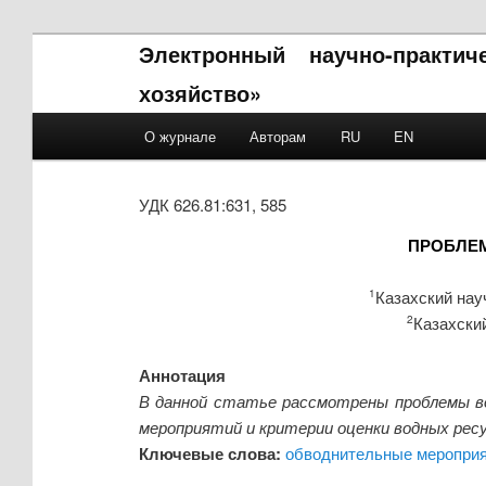
Электронный научно-практи
хозяйство»
Main menu
О журнале
Авторам
RU
EN
Skip to primary content
Skip to secondary content
УДК 626.81:631, 585
ПРОБЛЕ
Казахский нау
1
Казахский
2
Аннотация
В данной статье рассмотрены проблемы в
мероприятий и критерии оценки водных ре
Ключевые слова:
обводнительные меропри