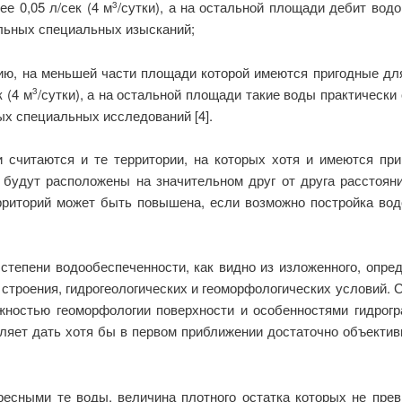
е 0,05 л/сек (4 м
/сутки), а на остальной площади дебит вод
3
льных специальных изысканий;
рию, на меньшей части площади которой имеются пригодные дл
 (4 м
/сутки), а на остальной площади такие воды практическ
3
х специальных исследований [4].
считаются и те территории, на которых хотя и имеются пр
будут расположены на значительном друг от друга расстоя
ерриторий может быть повышена, если возможно постройка вод
степени водообеспеченности, как видно из изложенного, опре
 строения, гидрогеологических и геоморфологических условий. 
жностью геоморфологии поверхности и особенностями гидрог
ляет дать хотя бы в первом приближении достаточно объекти
ресными те воды, величина плотного остатка которых не превы