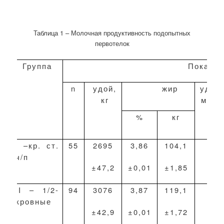
Таблица 1 – Молочная продуктивность подопытных
первотелок
Группа
Показат
n
удой,
жир
удой
кг
моло
%
кг
I
–кр. ст.
55
2695
3,86
104,1
26
ч/п
±47
,2
±
0,01
±
1,85
II
– 1/2-
94
3076
3,87
119,1
29
кровные
±
42,9
±
0,01
±
1,72