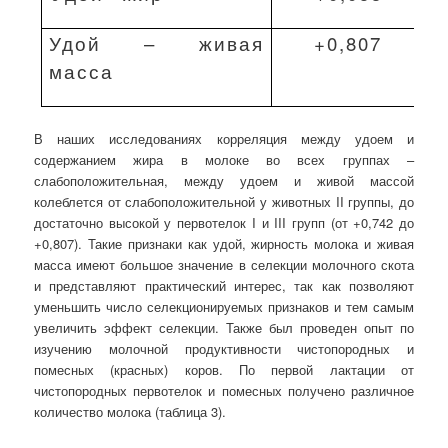
Удой – живая
+0,807
масса
В наших исследованиях корреляция между удоем и
содержанием жира в молоке во всех группах –
слабоположительная, между удоем и живой массой
колеблется от слабоположительной у животных II группы, до
достаточно высокой у первотелок I и III групп (от +0,742 до
+0,807). Такие признаки как удой, жирность молока и живая
масса имеют большое значение в селекции молочного скота
и представляют практический интерес, так как позволяют
уменьшить число селекционируемых признаков и тем самым
увеличить эффект селекции. Также был проведен опыт по
изучению молочной продуктивности чистопородных и
помесных (красных) коров. По первой лактации от
чистопородных первотелок и помесных получено различное
количество молока (таблица 3).