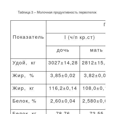
Таблица 3 – Молочная продуктивность первотелок
Гру
Показатель
I (ч/п кр.ст)
дочь
мать
Удой,
кг
3027±14,28
2812±15,20
Жир,
%
3,85±0,02
3,82±0,02
Жир,
кг
116,2±0,14
108,0±0,19
Белок, %
2,60±0,04
2,580±0,03
Белок, кг
78,76
72,55