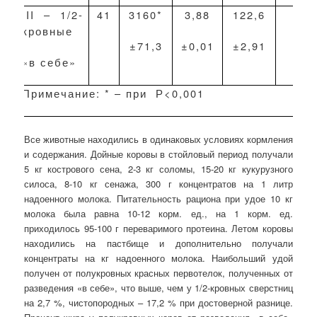
III
– 1/2-
41
3160*
3,88
122,6
30
кровные
±
71,3
±
0,01
±
2,91
«в себе»
Примечание: * – при
Р<0,001
Все животные находились в одинаковых условиях кормления
и содержания. Дойные коровы в стойловый период получали
5 кг кострового сена, 2-3 кг соломы, 15-20 кг кукурузного
силоса, 8-10 кг сенажа, 300 г концентратов на 1 литр
надоенного молока. Питательность рациона при удое 10 кг
молока была равна 10-12 корм. ед., на 1 корм. ед.
приходилось 95-100 г переваримого протеина. Летом коровы
находились на пастбище и дополнительно получали
концентраты на кг надоенного молока. Наибольший удой
получен от полукровных красных первотелок, полученных от
разведения «в себе», что выше, чем у 1/2-кровных сверстниц
на 2,7 %, чистопородных – 17,2 % при достоверной разнице.