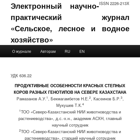
Электронный научно-
ISSN 2226-213X
практический журнал
«Сельское, лесное и водное
хозяйство»
Main menu
О журнале
Авторам
RU
EN
Skip to primary content
Skip to secondary content
УДК 636.22
ПРОДУКТИВНЫЕ ОСОБЕННОСТИ КРАСНЫХ СТЕПНЫХ
КОРОВ РАЗНЫХ ГЕНОТИПОВ НА СЕВЕРЕ КАЗАХСТАНА
1
2
3
Рамазанов А.У.
, Бекмагамбетов Н.Е.
, Касеинов Б.Р.
,
4
Мукушев Т.К.
1
ТОО «Северо-Казахстанский НИИ животноводства и
растениеводства», д.с.-х.н., академик АСХН, главный
научный сотрудник
2
ТОО «Северо-Казахстанский НИИ животноводства и
растениеводства», старший научный сотрудник