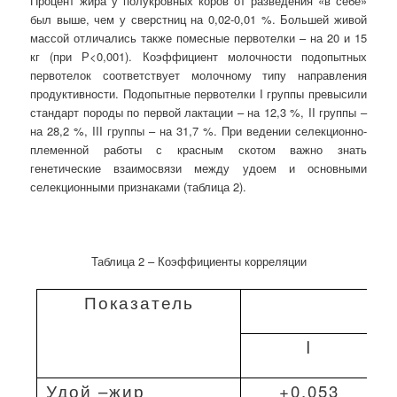
Процент жира у полукровных коров от разведения «в себе»
был выше, чем у сверстниц на 0,02-0,01 %. Большей живой
массой отличались также помесные первотелки – на 20 и 15
кг (при Р<0,001). Коэффициент молочности подопытных
первотелок соответствует молочному типу направления
продуктивности. Подопытные первотелки I группы превысили
стандарт породы по первой лактации – на 12,3 %, II группы –
на 28,2 %, III группы – на 31,7 %. При ведении селекционно-
племенной работы с красным скотом важно знать
генетические взаимосвязи между удоем и основными
селекционными признаками (таблица 2).
Таблица 2 – Коэффициенты корреляции
Показатель
I
Удой –жир
+0,053