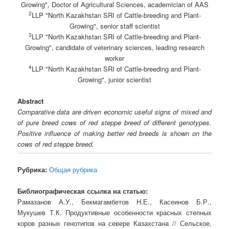
Growing", Doctor of Agricultural Sciences, academician of AAS
2
LLP "North Kazakhstan SRI of Cattle-breeding and Plant-
Growing", senior staff scientist
3
LLP "North Kazakhstan SRI of Cattle-breeding and Plant-
Growing", candidate of veterinary sciences, leading research
worker
4
LLP "North Kazakhstan SRI of Cattle-breeding and Plant-
Growing", junior scientist
Abstract
Comparative data are driven economic useful signs of mixed and
of pure breed cows of red steppe breed of different genotypes.
Positive influence of making better red breeds is shown on the
cows of red steppe breed.
Рубрика:
Общая рубрика
Библиографическая ссылка на статью:
Рамазанов А.У., Бекмагамбетов Н.Е., Касеинов Б.Р.,
Мукушев Т.К. Продуктивные особенности красных степных
коров разных генотипов на севере Казахстана // Сельское,