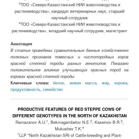
3
ТОО «Северо-Казахстанский НИИ животноводства и
растениеводства», кандидат ветеринарных наук, старший
научный сотрудник
4
ТОО «Северо-Казахстанский НИИ животноводства и
растениеводства», младший научный сотрудник, магистрант
Аннотация
В статье приведены сравнительные данные хозяйственно
полезных признаков помесных и чистопородных коров
красной степной породы разных генотипов. Показано
положительное влияние улучшающих красных пород на
коровах красной степной породы
Ключевые слова:
белок
,
живая масса
,
жир
,
корова
,
продуктивность
,
семейство
PRODUCTIVE FEATURES OF RED STEPPE COWS OF
DIFFERENT GENOTYPES IN THE NORTH OF KAZAKHSTAN
1
2
3
Ramazanov A.U.
, Bekmagambetov N.E.
, Kaseinov B.R.
,
4
Mukushev T.K.
1
LLP "North Kazakhstan SRI of Cattle-breeding and Plant-