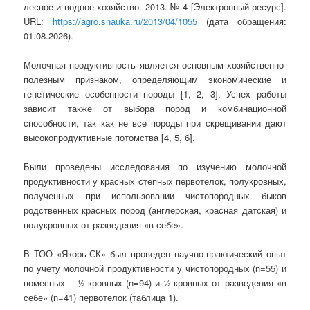
лесное и водное хозяйство. 2013. № 4 [Электронный ресурс].
URL:
https://agro.snauka.ru/2013/04/1055
(дата обращения:
01.08.2026).
Молочная продуктивность является основным хозяйственно-
полезным признаком, определяющим экономические и
генетические особенности породы [1, 2, 3]. Успех работы
зависит также от выбора пород и комбинационной
способности, так как не все породы при скрещивании дают
высокопродуктивные потомства [4, 5, 6].
Были проведены исследования по изучению молочной
продуктивности у красных степных первотелок, полукровных,
полученных при использовании чистопородных быков
родственных красных пород (англерская, красная датская) и
полукровных от разведения «в себе».
В ТОО «Якорь-СК» был проведен научно-практический опыт
по учету молочной продуктивности у чистопородных (n=55) и
помесных – ½-кровных (n=94) и ½-кровных от разведения «в
себе» (n=41) первотелок (таблица 1).