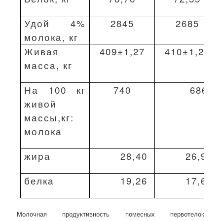
Удой 4%
2845
2685
молока, кг
Живая
409±1,27
410±1,29
масса, кг
На 100 кг
740
686
живой
массы,кг:
молока
жира
28,40
26,94
белка
19,26
17,69
Молочная продуктивность помесных первотелок