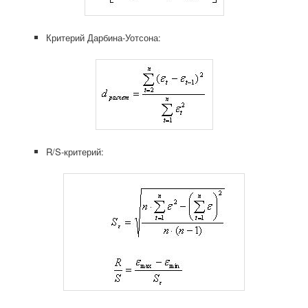
Критерий Дарбина-Уотсона:
R/S-критерий: