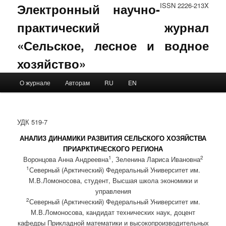
Электронный научно-
ISSN 2226-213X
практический журнал
«Сельское, лесное и водное
хозяйство»
Main menu
О журнале
Авторам
RU
EN
Skip to primary content
Skip to secondary content
УДК 519-7
АНАЛИЗ ДИНАМИКИ РАЗВИТИЯ СЕЛЬСКОГО ХОЗЯЙСТВА
ПРИАРКТИЧЕСКОГО РЕГИОНА
1
2
Воронцова Анна Андреевна
, Зеленина Лариса Ивановна
1
Северный (Арктический) Федеральный Университет им.
М.В.Ломоносова, студент, Высшая школа экономики и
управления
2
Северный (Арктический) Федеральный Университет им.
М.В.Ломоносова, кандидат технических наук, доцент
кафедры Прикладной математики и высокопроизводительных