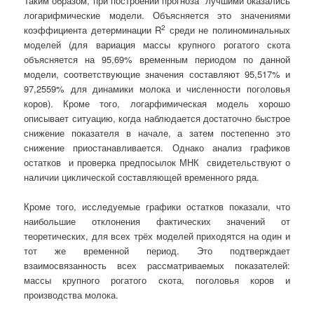
Таким образом, при построении прогноза лучшими оказались
логарифмические модели. Объясняется это значениями
2
коэффициента детерминации R
среди не полиноминальных
моделей (для вариация массы крупного рогатого скота
объясняется на 95,69% временным периодом по данной
модели, соответствующие значения составляют 95,517% и
97,2559% для динамики молока и численности поголовья
коров). Кроме того, логарфимическая модель хорошо
описывает ситуацию, когда наблюдается достаточно быстрое
снижение показателя в начале, а затем постепенно это
снижение приостанавливается. Однако анализ графиков
остатков и проверка предпосылок МНК свидетельствуют о
наличии циклической составляющей временного ряда.
Кроме того, исследуемые графики остатков показали, что
наибольшие отклонения фактических значений от
теоретических, для всех трёх моделей приходятся на один и
тот же временной период. Это подтверждает
взаимосвязанность всех рассматриваемых показателей:
массы крупного рогатого скота, поголовья коров и
производства молока.