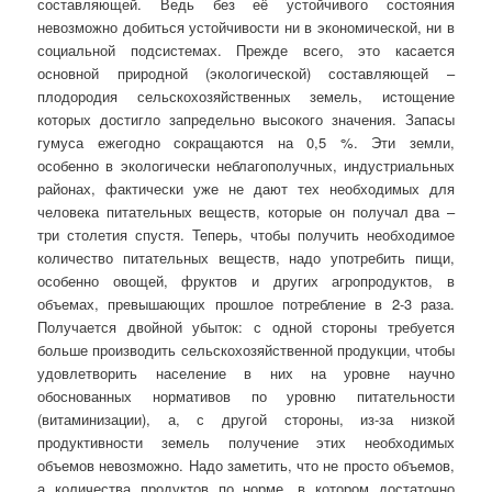
составляющей. Ведь без её устойчивого состояния
невозможно добиться устойчивости ни в экономической, ни в
социальной подсистемах.
Прежде всего, это касается
основной природной (экологической) составляющей –
плодородия сельскохозяйственных земель, истощение
которых достигло запредельно высокого значения. Запасы
гумуса ежегодно сокращаются на 0,5 %. Эти земли,
особенно в экологически неблагополучных, индустриальных
районах, фактически уже не дают тех необходимых для
человека питательных веществ, которые он получал два –
три столетия спустя. Теперь, чтобы получить необходимое
количество питательных веществ, надо употребить пищи,
особенно овощей, фруктов и других агропродуктов, в
объемах, превышающих прошлое потребление в 2-3 раза.
Получается двойной убыток: с одной стороны требуется
больше производить сельскохозяйственной продукции, чтобы
удовлетворить население в них на уровне научно
обоснованных нормативов по уровню питательности
(витаминизации), а, с другой стороны, из-за низкой
продуктивности земель получение этих необходимых
объемов невозможно. Надо заметить, что не просто объемов,
а количества продуктов по норме, в котором достаточно