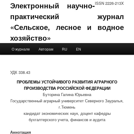
Электронный научно-
ISSN 2226-213X
практический журнал
«Сельское, лесное и водное
хозяйство»
Main menu
О журнале
Авторам
RU
EN
Skip to primary content
Skip to secondary content
УДК 338.43
ПРОБЛЕМЫ УСТОЙЧИВОГО РАЗВИТИЯ АГРАРНОГО
ПРОИЗВОДСТВА РОССИЙСКОЙ ФЕДЕРАЦИИ
Буторина Галина Юрьевна
Государственный аграрный университет Северного Зауралья,
г.Тюмень
кандидат экономических наук, доцент кафедры
бухгалтерского учета, финансов и аудита
Аннотация