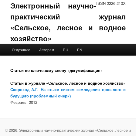
Электронный научно-
ISSN 2226-213X
практический журнал
«Сельское, лесное и водное
хозяйство»
Main menu
О журнале
Авторам
RU
EN
Skip to primary content
Skip to secondary content
Статьи по ключевому слову «дегумификация»
Статьи в журнале «Сельское, лесное и водное хозяйство»
Скороход А.Г. На стыке систем земледелия прошлого и
будущего (проблемный очерк)
Февраль, 2012
© 2026. Электронный научно-практический журнал «Сельское, лесное и