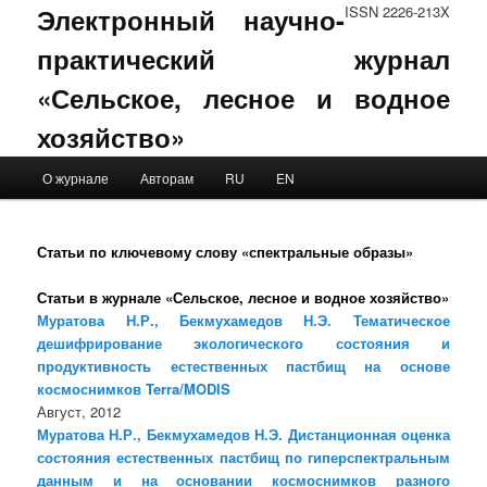
Электронный научно-
ISSN 2226-213X
практический журнал
«Сельское, лесное и водное
хозяйство»
Main menu
О журнале
Авторам
RU
EN
Skip to primary content
Skip to secondary content
Статьи по ключевому слову «спектральные образы»
Статьи в журнале «Сельское, лесное и водное хозяйство»
Муратова Н.Р., Бекмухамедов Н.Э. Тематическое
дешифрирование экологического состояния и
продуктивность естественных пастбищ на основе
космоснимков Terra/MODIS
Август, 2012
Муратова Н.Р., Бекмухамедов Н.Э. Дистанционная оценка
состояния естественных пастбищ по гиперспектральным
данным и на основании космоснимков разного