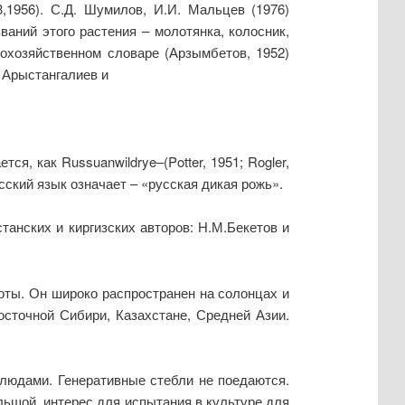
,1956). С.Д. Шумилов, И.И. Мальцев (1976)
ваний этого растения – молотянка, колосник,
скохозяйственном словаре (Арзымбетов, 1952)
. Арыстангалиев и
я, как Russuanwildrye–(Potter, 1951; Rogler,
 русский язык означает – «русская дикая рожь».
танских и киргизских авторов: Н.М.Бекетов и
соты. Он широко распространен на солонцах и
сточной Сибири, Казахстане, Средней Азии.
людами. Генеративные стебли не поедаются.
ьшой интерес для испытания в культуре для