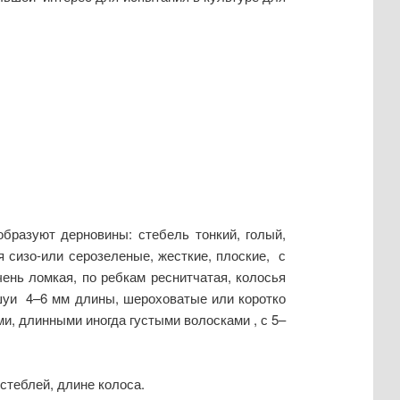
образуют дерновины: стебель тонкий, голый,
я сизо-или серозеленые, жесткие, плоские, с
ень ломкая, по ребкам реснитчатая, колосья
ешуи 4–6 мм длины, шероховатые или коротко
и, длинными иногда густыми волосками , с 5–
стеблей, длине колоса.