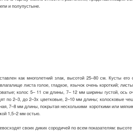
епи и полупустыне.
тавлен как многолетний злак, высотой 25–80 см. Кусты его 
влагалище листа голое, гладкое, язычок очень короткий; листь
ватые; колос 5– 11 см длины, 7– 12 мм ширины густой, ось оч
дят по 2–3, до 2–3х цветковые, 2–10 мм длины; колосковые ч
ая, 7–8 мм длины, покрытая несколькими короткими или мягким
кой 1,5–2 мм остью.
евосходят своих диких сородичей по всем показателям: высоте 