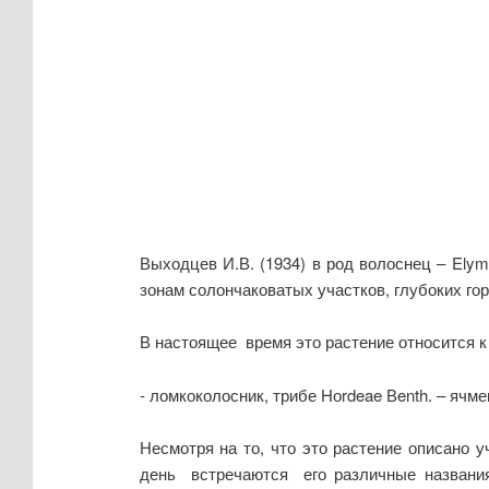
Выходцев И.В. (1934) в род волоснец – Ely
зонам солончаковатых участков, глубоких го
В настоящее время это растение относится к
- ломкоколосник, трибе Hоrdeae Вenth. – ячм
Несмотря на то, что это растение описано 
день встречаются его различные названия. 