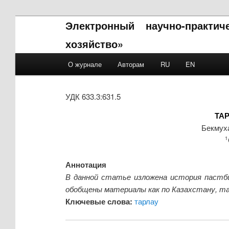
Электронный научно-практи
хозяйство»
Main menu
О журнале
Авторам
RU
EN
Skip to primary content
Skip to secondary content
УДК 633.3:631.5
ТА
Бекмух
1
Аннотация
В данной статье изложена история пастбищ
обобщены материалы как по Казахстану, так
Ключевые слова:
тарлау