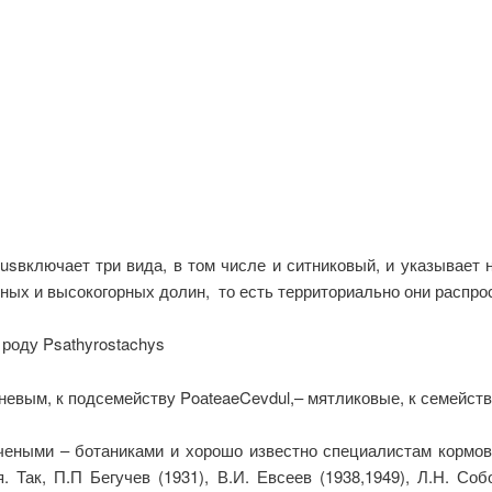
musвключает три вида, в том числе и ситниковый, и указывае
рных и высокогорных долин, то есть территориально они распро
 роду Psathyrostachys
еневым, к подсемейству PoаteaeCevdul,– мятликовые, к семейст
учеными – ботаниками и хорошо известно специалистам кормов
Так, П.П Бегучев (1931), В.И. Евсеев (1938,1949), Л.Н. Собо