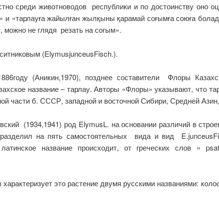
естно среди животноводов республики и по достоинству оно оц
и «тарлауға жайылған жылқыны қарамай соғымға союға болады
 можно не глядя резать на согым».
ситниковым (ElymusjunceusFisch.).
86году (Аникин,1970), позднее составители Флоры Казахст
казахское название – тарлау. Авторы «Флоры» указывают, что т
ой части б. СССР, западной и восточной Сибири, Средней Азин,
кий (1934,1941) род ElymusL. на основании различий в строе
разделил на пять самостоятельных вида и вид E.junceusFis
 латинское название происходит, от греческих слов « psat
и характеризует это растение двумя русскими названиями: кол