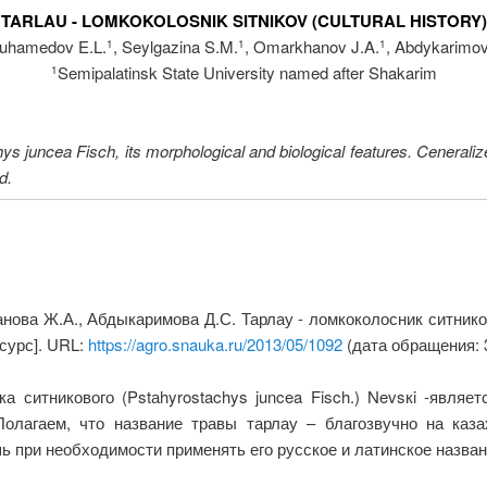
TARLAU - LOMKOKOLOSNIK SITNIKOV (CULTURAL HISTORY)
uhamedov E.L.
, Seylgazina S.M.
, Omarkhanov J.A.
, Abdykarimov
1
1
1
Semipalatinsk State University named after Shakarim
1
chys juncea Fisch, its morphological and biological features. Ceneral
d.
нова Ж.А., Абдыкаримова Д.С. Тарлау - ломкоколосник ситников
сурс]. URL:
https://agro.snauka.ru/2013/05/1092
(дата обращения: 3
а ситникового (Pstаhyrostachys juncea Fisch.) Nevsкi -явля
олагаем, что название травы тарлау – благозвучно на каз
ь при необходимости применять его русское и латинское назван