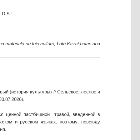
 D.S.
1
ized materials on this culture, both Kazakhstan and
ый (история культуры) // Сельское, лесное и
0.07.2026).
ется ценной пастбищной травой, введенной в
ахском и русском языках, поэтому, повсюду
ия.