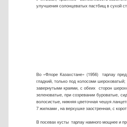
улучшения солонцеватых пастбищ в сухой ст
Во «Флоре Казахстане» (1956) тарлау предс
гладкий, только под колосоми шероховатый; 
завернутыми краями, с обеих сторон шерохо
зеленоватые, при созревании буроватые, си
волосистые, нижняя цветочная чешуя ланцетн
7 жилками , на верхушке заостренная, с корот
В посевах кусты тарлау намного мощнее и пр