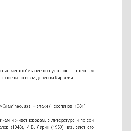
т на их местообитание по пустынно- степным
странены по всем долинам Киргизии.
вуGraminaeJuss – злаки (Черепанов, 1981).
икам и животноводам, в литературе и по сей
лев (1948), И.В. Ларин (1959) называют его