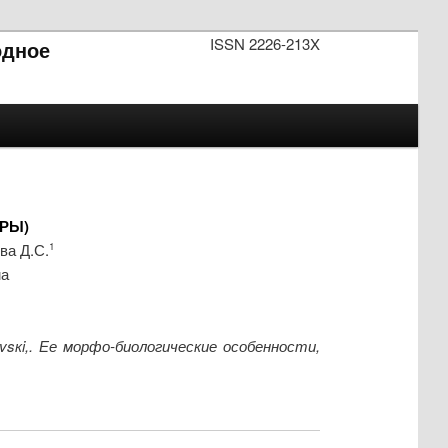
ISSN 2226-213X
одное
РЫ)
ва Д.С.
1
ма
sкi,. Ее морфо-биологические особенности,