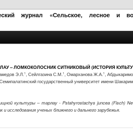
ческий журнал «Сельское, лесное и в
РЛАУ – ЛОМКОКОЛОСНИК СИТНИКОВЫЙ (ИСТОРИЯ КУЛЬТУ
амедов Э.Л.
, Сейлгазина С.М.
, Oмарханова Ж.А.
, Абдыкаримо
1
1
1
Семипалатинский государственный университет имени Шакари
ной культуры – тарлау - Pstаhyrostachys juncea (Fisch) Nev
 и исследования ученых ближнего и дальнего зарубежья.