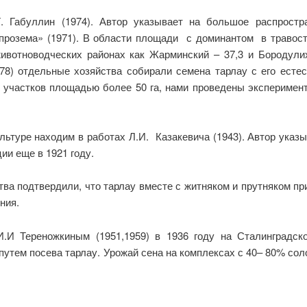
. Габуллин (1974). Автор указывает на большое распростр
прозема» (1971). В области площади с доминантом в травосто
вотноводческих районах как Жарминский – 37,3 и Бородулихин
78) отдельные хозяйства собирали семена тарлау с его есте
я участков площадью более 50 га, нами проведены эксперимен
льтуре находим в работах Л.И. Казакевича (1943). Автор указ
ии еще в 1921 году.
ва подтвердили, что тарлау вместе с житняком и прутняком пр
ния.
И.И Тереножкиным (1951,1959) в 1936 году на Сталинградск
тем посева тарлау. Урожай сена на комплексах с 40– 80% соло