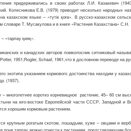
тения придерживались в своих работах Л.И. Казакевич (1943
ий. Колесникова Е.В. (1979) приводит несколько народных наз
на казахском языке – «түтік қоға». В русско-казахском сель
ом словаре Т. Мусакулова и в книге «Растения Казахстана» С.Н
 – «тарлау қияқ».
канских и канадских авторов ломколосник ситниковый называетс
se,Potter, 1951;Rogler, Schaaf, 1961,что в дословном переводе на
го экотипа указанием кормового достоинства находим у казахс
р. (1937).
лау – многолетнее коротко корневищное растение, 45– 60 см вы
стыни на юго-востоке Европейской части СССР, Западной и Во
ается хорошим кормовым растением.
тся крупным рогатым скотом, лошадьми, хуже – овцами и верб
 почв тарлау можно отнести к растениям, представляющим бол