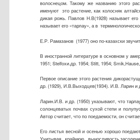
волоснецом. Такому же названию этого рас
именуют это растение, как колосняк алтайск
дикая рожь. Павлов Н.В(1928) называет его 
называет его «тарлау», а в терминологическ
Е.Р. Рамазанов (1977) оно по-казахски звучит
В иностранной литературе в основном у амери
1951; Stelfoxи.др. 1954; Stitt, 1954; Smik,Hau
Первое описание этого растения дикорастуще
др. (1929), И.В.Выходцев(1934). И.В. Ларин и д
Ларин.И.В. и др. (1950) указывают, что тар
солонцеватых почвах сухой степи и полупу
Автор считает, что по поедаемости, он счит
Его листья весной и осенью хорошо поедаю
Учитывая, крайнюю выносливость засоления