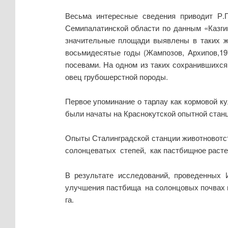
Весьма интересные сведения приводит Р.Г
Семипалатинской области по данным «Казги
значительные площади выявлены в таких жи
восьмидесятые годы (Жампозов, Архипов,19
посевами. На одном из таких сохранившихс
овец грубошерстной породы.
Первое упоминание о тарлау как кормовой ку
были начаты на Краснокутской опытной станц
Опыты Сталинградской станции животновотст
солонцеватых степей, как пастбищное расте
В результате исследований, проведенных 
улучшения пастбища на солонцовых почвах пу
га.