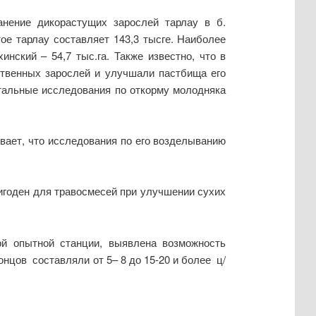
анение дикорастущих зарослей тарлау в б.
е тарлау составляет 143,3 тысге. Наиболее
ский – 54,7 тыс.га. Также известно, что в
ственных зарослей и улучшали пастбища его
тальные исследования по откорму молодняка
ывает, что исследования по его возделыванию
игоден для травосмесей при улучшении сухих
ой опытной станции, выявлена возможность
нцов составляли от 5– 8 до 15-20 и более ц/