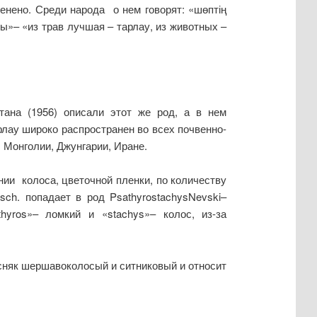
енено. Среди народа о нем говорят: «шөптің
»– «из трав лучшая – тарлау, из животных –
ана (1956) описали этот же род, а в нем
арлау широко распространен во всех почвенно-
 Монголии, Джунгарии, Иране.
нии колоса, цветочной пленки, по количеству
ch. попадает в род PsathyrostachysNevski–
hyros»– ломкий и «stachys»– колос, из-за
осняк шершавоколосый и ситниковый и относит