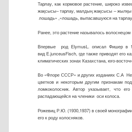
Тарлау, как кормовое растение, широко изв
жақсысы– тарлау, малдың жақсысы – жылқы» 
лошадь» ,«лошадь, выпасавшуюся на тарлау,
Ранее, это растение называлось волоснецом 
Впервые род ElymusL. описал Фишер в 18
вид E.junceusFisch, где также приводят его 
климатических зонах Казахстана, юго-восточн
Во «Флоре СССР» и других изданиях С.А Невс
цветков и некоторым другим признакам под
ломкоколосник. Автор указывает, что его
распадающейся на членики оси колоса.
Рожевиц Р.Ю. (1930,1937) в своей монографи
его к роду колосняков.