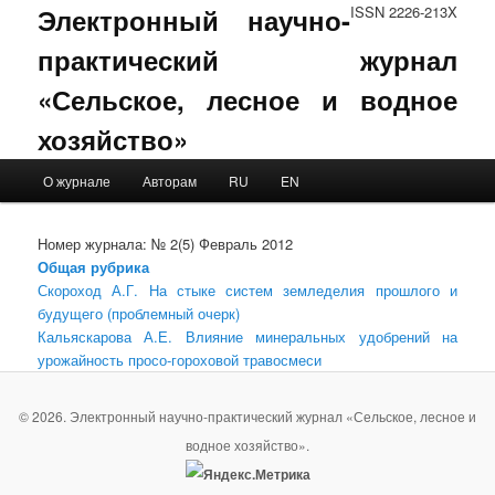
Электронный научно-
ISSN 2226-213X
практический журнал
«Сельское, лесное и водное
хозяйство»
Main menu
О журнале
Авторам
RU
EN
Skip to primary content
Skip to secondary content
Номер журнала: № 2(5) Февраль 2012
Общая рубрика
Скороход А.Г. На стыке систем земледелия прошлого и
будущего (проблемный очерк)
Кальяскарова А.Е. Влияние минеральных удобрений на
урожайность просо-гороховой травосмеси
© 2026. Электронный научно-практический журнал «Сельское, лесное и
водное хозяйство».